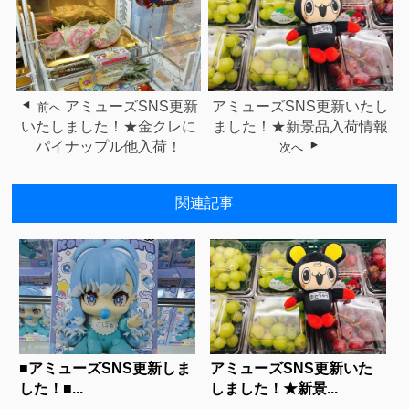
アミューズSNS更新
アミューズSNS更新いたし
前へ
いたしました！★金クレに
ました！★新景品入荷情報
パイナップル他入荷！
次へ
関連記事
■アミューズSNS更新しま
アミューズSNS更新いた
した！■...
しました！★新景...