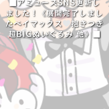
■アミューズSNS更新し
ました！《展開完了しまし
たベイマックス
抱きつき
超BIGぬいぐるみ 他》■