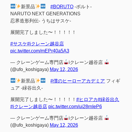
新景品
#BORUTO
-ボルト-
NARUTO NEXT GENERATIONS
忍界造形列伝- うちはサスケ-
展開完了しました〜！！！！！
#サスケ
#iクレーン越谷店
pic.twitter.com/mEPr40a5A3
— クレーンゲーム専門店
iクレーン越谷店
(@ufo_koshigaya)
May 12, 2026
新景品
#僕のヒーローアカデミア
フィギ
ュア -緑谷出久-
展開完了しました〜！！！！！
#ヒロアカ
#緑谷出久
#iクレーン越谷店
pic.twitter.com/ui28rnIeP6
— クレーンゲーム専門店
iクレーン越谷店
(@ufo_koshigaya)
May 12, 2026