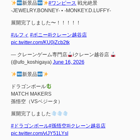
新景品
#ワンピース
戦光絶景
-JEWELRY.BONNEY- • -MONKEY.D.LUFFY-
展開完了しました〜！！！！！
#ルフィ
#ボニー
#iクレーン越谷店
pic.twitter.com/KU0jZcb2tk
— クレーンゲーム専門店
iクレーン越谷店
(@ufo_koshigaya)
June 16, 2026
新景品
ドラゴンボール
MATCH MAKERS
孫悟空（VSベジータ）
展開完了しました
#ドラゴンボール
#孫悟空
#iクレーン越谷店
pic.twitter.com/vlJY51LYsl