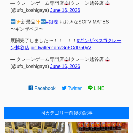
— クレーンゲーム専門店
iクレーン越谷店
(@ufo_koshigaya)
June 16, 2026
新景品
#銀魂
おおきなSOFVIMATES
〜ギンザベス〜
展開完了しました〜！！！！！
#ギンザベス
#iクレー
ン越谷店
pic.twitter.com/GoFOdG50yV
— クレーンゲーム専門店
iクレーン越谷店
(@ufo_koshigaya)
June 16, 2026
Facebook
Twitter
LINE
同カテゴリー前後の記事