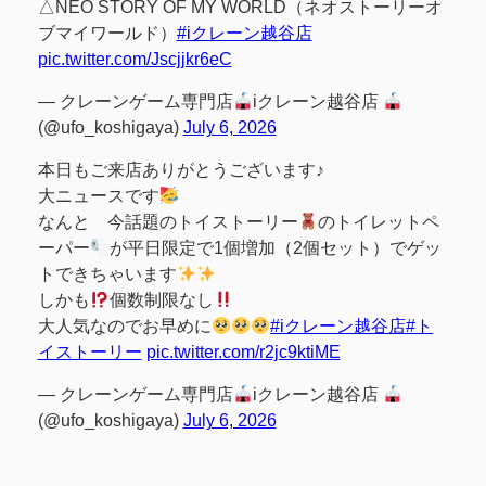
△NEO STORY OF MY WORLD（ネオストーリーオ
ブマイワールド）
#iクレーン越谷店
pic.twitter.com/Jscjjkr6eC
— クレーンゲーム専門店
iクレーン越谷店
(@ufo_koshigaya)
July 6, 2026
本日もご来店ありがとうございます♪
大ニュースです
なんと 今話題のトイストーリー
のトイレットペ
ーパー
が平日限定で1個増加（2個セット）でゲッ
トできちゃいます
しかも
個数制限なし
大人気なのでお早めに
#iクレーン越谷店
#ト
イストーリー
pic.twitter.com/r2jc9ktiME
— クレーンゲーム専門店
iクレーン越谷店
(@ufo_koshigaya)
July 6, 2026