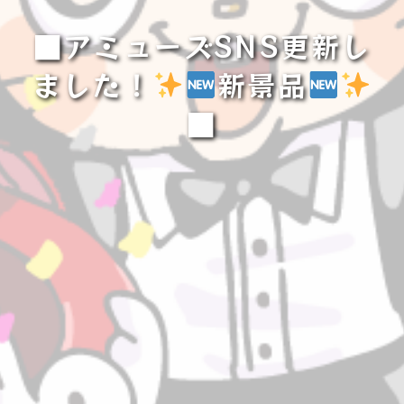
■アミューズSNS更新し
ました！
新景品
■